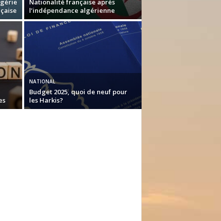
lgérie
Nationalité française après
nçaise
l’indépendance algérienne
NATIONAL
Budget 2025, quoi de neuf pour
es
les Harkis?