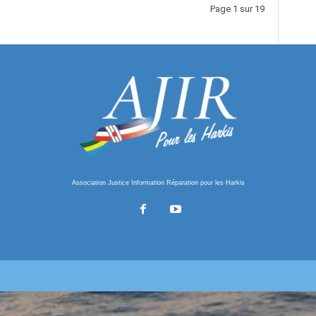
Page 1 sur 19
Association Justice Information Réparation pour les Harkis