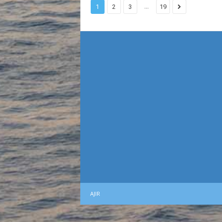
...
1
2
3
19
AJIR