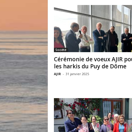
Société
Cérémonie de voeux AJIR po
les harkis du Puy de Dôme
AJIR
-
31 janvier 2025