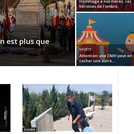
Hommage à nos mères, ces
héroïnes de l’ombre.
n est plus que
SOCIÉTÉ
Attention: une CNIH peut en
cacher une autre…
Société