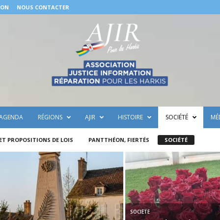
DON
NOUS CONTACTER
AGENDA
RÉGIONS
AJIR
HISTOIRE
SOCIÉTÉ
MÉ
 ET PROPOSITIONS DE LOIS
PANTTHÉON, FIERTÉS
SOCIÉTÉ
SOCIÉTÉ