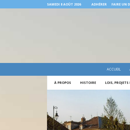
SAMEDI 8 AOÛT 2026
ADHÉRER
FAIRE UN 
A
ACCUEIL
.
J
À PROPOS
HISTOIRE
LOIS, PROJETS
.
I
.
R
.
P
o
u