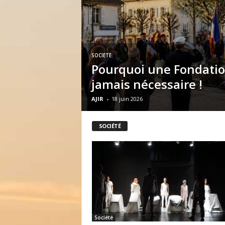
r
l
e
s
H
SOCIÉTÉ
a
Pourquoi une Fondatio
r
k
jamais nécessaire !
i
AJIR
-
18 juin 2026
s
SOCIÉTÉ
Société