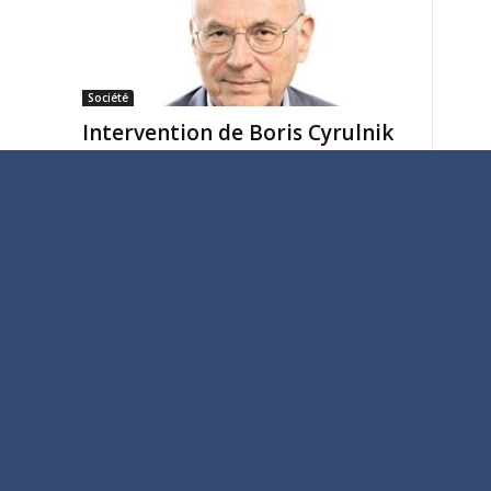
Société
Intervention de Boris Cyrulnik
au colloque AJIR à Paris en
mars...
AJIR
-
18 avril 2024
Société
Nos fiertés