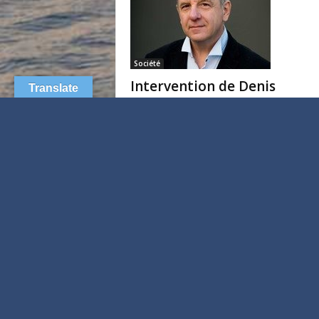
Société
Intervention de Denis
Translate
Peschanski
AJIR
-
18 avril 2024
Société
Il y a 20 ans…