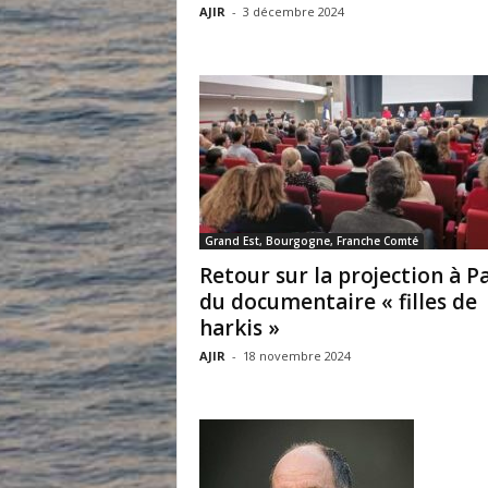
AJIR
-
3 décembre 2024
Grand Est, Bourgogne, Franche Comté
Retour sur la projection à Pa
du documentaire « filles de
harkis »
AJIR
-
18 novembre 2024