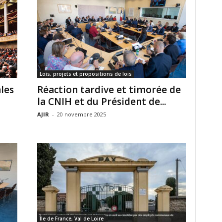
Lois, projets et propositions de lois
les
Réaction tardive et timorée de
la CNIH et du Président de...
AJIR
-
20 novembre 2025
Île de France, Val de Loire