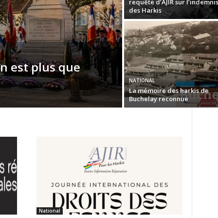
requête d’AJIR sur l’indemni
des Harkis
n est plus que
NATIONAL
La mémoire des harkis de
Buchelay reconnue
National