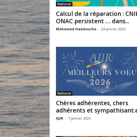
National
Calcul de la réparation : CNI
ONAC persistent … dans...
Mohamed Haddouche
-
24 janvier 2026
National
Chères adhérentes, chers
adhérents et sympathisant.e
AJIR
-
7 janvier 2026