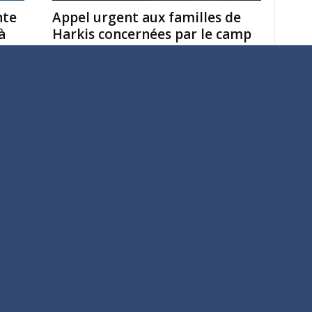
nte
Appel urgent aux familles de
à
Harkis concernées par le camp
de...
Marie Gougache
-
9 novembre 2025
National
 de
Assemblée générale 2025 à
ées
Grasse (06) : « AJIR un parfum
composé...
AJIR
-
31 octobre 2025