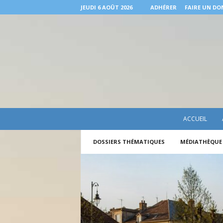
JEUDI 6 AOÛT 2026
ADHÉRER
FAIRE UN DO
A
ACCUEIL
.
J
DOSSIERS THÉMATIQUES
MÉDIATHÈQUE
.
I
.
R
.
P
o
u