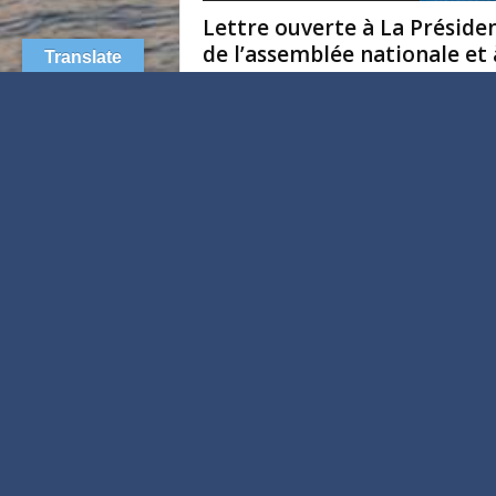
Lettre ouverte à La Préside
de l’assemblée nationale et 
Translate
Madame...
AJIR
-
10 novembre 2025
Lois, projets et propositions de lois
Actif successoral (Allocation
solidarité aux personnes âg
– ASPA)
AJIR
-
4 novembre 2025