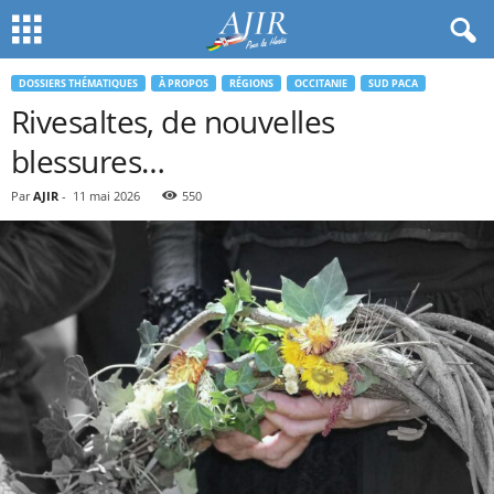
DOSSIERS THÉMATIQUES
À PROPOS
RÉGIONS
OCCITANIE
SUD PACA
Rivesaltes, de nouvelles
blessures…
Par
AJIR
-
11 mai 2026
550