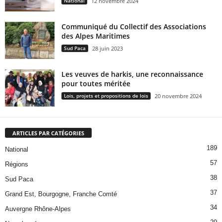
National
12 novembre 2024
Communiqué du Collectif des Associations
des Alpes Maritimes
Sud Paca
28 juin 2023
Les veuves de harkis, une reconnaissance
pour toutes méritée
Lois, projets et propositions de lois
20 novembre 2024
ARTICLES PAR CATÉGORIES
189
National
57
Régions
38
Sud Paca
37
Grand Est, Bourgogne, Franche Comté
34
Auvergne Rhône-Alpes