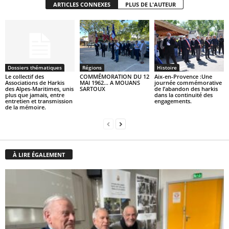
ARTICLES CONNEXES
PLUS DE L'AUTEUR
Dossiers thématiques
Régions
Histoire
Le collectif des
COMMÉMORATION DU 12
Aix-en-Provence :Une
Associations de Harkis
MAI 1962… A MOUANS
journée commémorative
des Alpes-Maritimes, unis
SARTOUX
de l’abandon des harkis
plus que jamais, entre
dans la continuité des
entretien et transmission
engagements.
de la mémoire.
À LIRE ÉGALEMENT