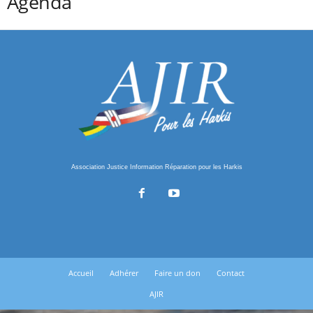
Agenda
Association Justice Information Réparation pour les Harkis
Accueil
Adhérer
Faire un don
Contact
AJIR