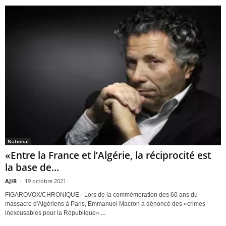
National
«Entre la France et l’Algérie, la réciprocité est
la base de...
AJIR
-
19 octobre 2021
FIGAROVOX/CHRONIQUE - Lors de la commémoration des 60 ans du
massacre d'Algériens à Paris, Emmanuel Macron a dénoncé des «crimes
inexcusables pour la République»....