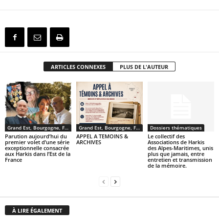
ARTICLES CONNEXES
PLUS DE L'AUTEUR
Grand Est, Bourgogne, Franche Comté
Grand Est, Bourgogne, Franche Comté
Dossiers thématiques
Parution aujourd’hui du
APPEL A TEMOINS &
Le collectif des
premier volet d’une série
ARCHIVES
Associations de Harkis
exceptionnelle consacrée
des Alpes-Maritimes, unis
aux Harkis dans l’Est de la
plus que jamais, entre
France
entretien et transmission
de la mémoire.
À LIRE ÉGALEMENT