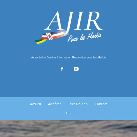
Association Justice Information Réparation pour les Harkis
Accueil
Adhérer
Faire un don
Contact
AJIR