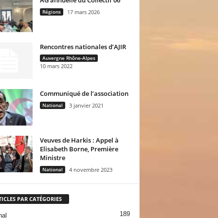
Régions
17 mars 2026
Rencontres nationales d’AJIR
Auvergne Rhône-Alpes
10 mars 2022
Communiqué de l’association
National
3 janvier 2021
Veuves de Harkis : Appel à
Elisabeth Borne, Première
Ministre
National
4 novembre 2023
TICLES PAR CATÉGORIES
189
nal