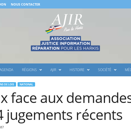
 DON
NOUS CONTACTER
AGENDA
RÉGIONS
AJIR
HISTOIRE
SOCIÉTÉ
MÉ
NS DE LOIS
NATIONAL
ux face aux demande
4 jugements récents
887