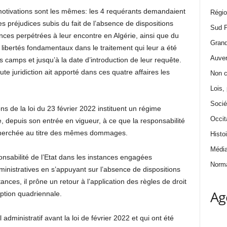
motivations sont les mêmes: les 4 requérants demandaient
Régi
s préjudices subis du fait de l’absence de dispositions
Sud 
lences perpétrées à leur encontre en Algérie, ainsi que du
Grand
 libertés fondamentaux dans le traitement qui leur a été
Auver
 camps et jusqu’à la date d’introduction de leur requête.
ute juridiction ait apporté dans ces quatre affaires les
Non c
Lois, 
Socié
ns de la loi du 23 février 2022 instituent un régime
Occit
le, depuis son entrée en vigueur, à ce que la responsabilité
echerchée au titre des mêmes dommages.
Histoi
Médi
ponsabilité de l’Etat dans les instances engagées
Norma
dministratives en s’appuyant sur l’absence de dispositions
ances, il prône un retour à l’application des règles de droit
Ag
ption quadriennale.
 administratif avant la loi de février 2022 et qui ont été