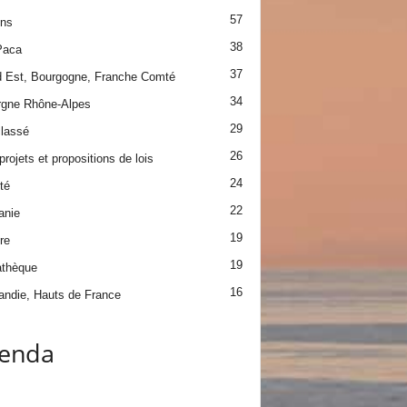
57
ons
38
Paca
37
 Est, Bourgogne, Franche Comté
34
gne Rhône-Alpes
29
lassé
26
projets et propositions de lois
24
té
22
anie
19
re
19
athèque
16
ndie, Hauts de France
enda