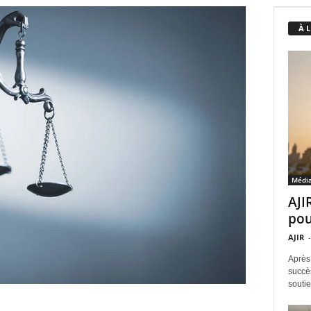
À 
Médi
AJI
pou
AJIR
-
Après
succè
soutie