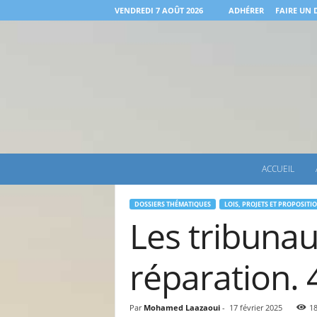
VENDREDI 7 AOÛT 2026
ADHÉRER
FAIRE UN
A
ACCUEIL
.
J
.
DOSSIERS THÉMATIQUES
LOIS, PROJETS ET PROPOSITIO
Les tribuna
I
.
R
réparation. 
.
P
o
Par
Mohamed Laazaoui
-
17 février 2025
1
u