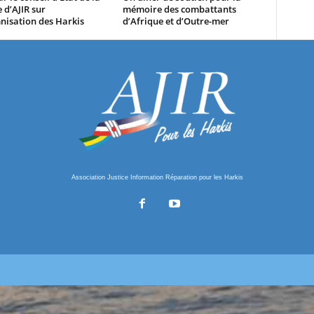
 d’AJIR sur
mémoire des combattants
nisation des Harkis
d’Afrique et d’Outre-mer
Association Justice Information Réparation pour les Harkis