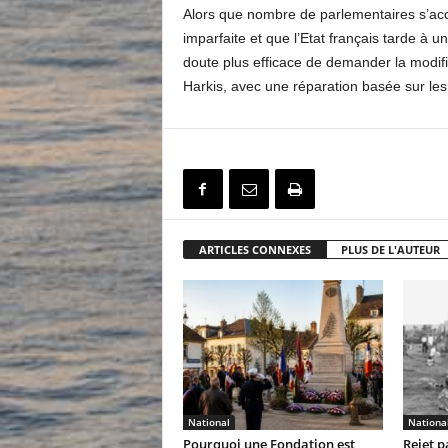
Alors que nombre de parlementaires s’acco
imparfaite et que l’Etat français tarde à un
doute plus efficace de demander la modifica
Harkis, avec une réparation basée sur l
ARTICLES CONNEXES
PLUS DE L'AUTEUR
National
Nationa
Pourquoi une Fondation est
Rejet p