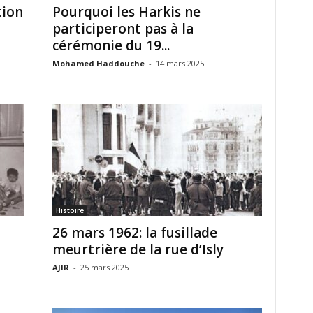
tion
Pourquoi les Harkis ne
participeront pas à la
cérémonie du 19...
Mohamed Haddouche
-
14 mars 2025
Histoire
26 mars 1962: la fusillade
meurtrière de la rue d’Isly
AJIR
-
25 mars 2025