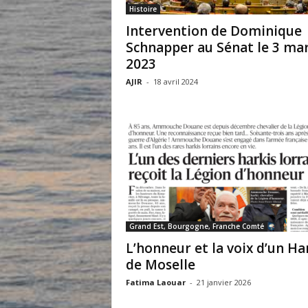
Histoire
Intervention de Dominique
Schnapper au Sénat le 3 ma
2023
AJIR
-
18 avril 2024
Grand Est, Bourgogne, Franche Comté
L’honneur et la voix d’un Ha
de Moselle
Fatima Laouar
-
21 janvier 2026