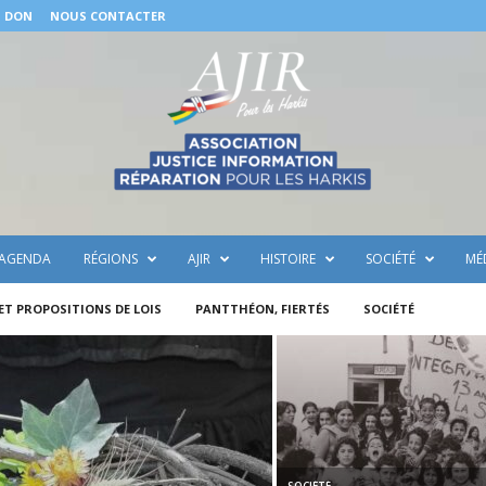
N DON
NOUS CONTACTER
AGENDA
RÉGIONS
AJIR
HISTOIRE
SOCIÉTÉ
MÉ
 ET PROPOSITIONS DE LOIS
PANTTHÉON, FIERTÉS
SOCIÉTÉ
SOCIÉTÉ