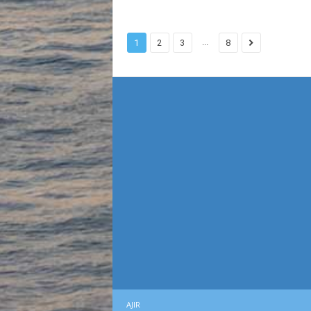
...
1
2
3
8
AJIR