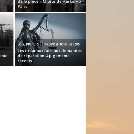
de la pièce « Chœur de Harkis » à
Paris
LOIS, PROJETS ET PROPOSITIONS DE LOIS
Les tribunaux face aux demandes
onie
de réparation. 4 jugements
récents