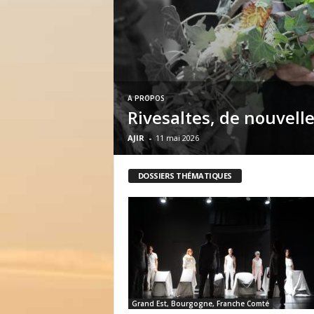
r
l
e
s
H
a
r
À PROPOS
k
Rivesaltes, de nouvell
i
AJIR
-
11 mai 2026
s
DOSSIERS THÉMATIQUES
Grand Est, Bourgogne, Franche Comté