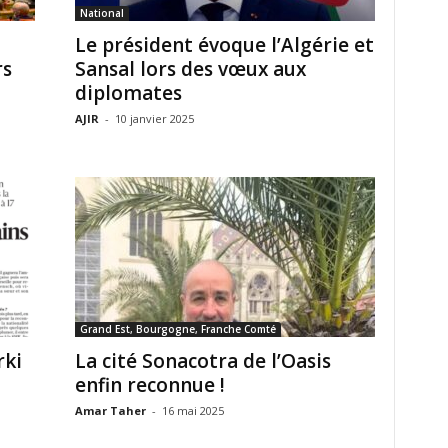
National
Le président évoque l’Algérie et
rs
Sansal lors des vœux aux
diplomates
AJIR
-
10 janvier 2025
Grand Est, Bourgogne, Franche Comté
rki
La cité Sonacotra de l’Oasis
enfin reconnue !
Amar Taher
-
16 mai 2025