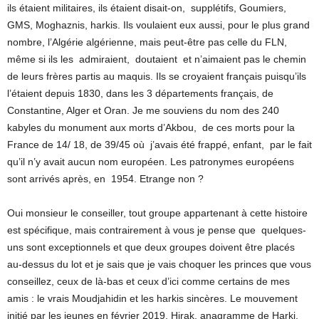
ils étaient militaires, ils étaient disait-on, supplétifs, Goumiers,
GMS, Moghaznis, harkis. Ils voulaient eux aussi, pour le plus grand
nombre, l’Algérie algérienne, mais peut-être pas celle du FLN,
même si ils les admiraient, doutaient et n’aimaient pas le chemin
de leurs frères partis au maquis. Ils se croyaient français puisqu’ils
l’étaient depuis 1830, dans les 3 départements français, de
Constantine, Alger et Oran. Je me souviens du nom des 240
kabyles du monument aux morts d’Akbou, de ces morts pour la
France de 14/ 18, de 39/45 où j’avais été frappé, enfant, par le fait
qu’il n’y avait aucun nom européen. Les patronymes européens
sont arrivés après, en 1954. Etrange non ?
Oui monsieur le conseiller, tout groupe appartenant à cette histoire
est spécifique, mais contrairement à vous je pense que quelques-
uns sont exceptionnels et que deux groupes doivent être placés
au-dessus du lot et je sais que je vais choquer les princes que vous
conseillez, ceux de là-bas et ceux d’ici comme certains de mes
amis : le vrais Moudjahidin et les harkis sincères. Le mouvement
initié par les jeunes en février 2019, Hirak, anagramme de Harki,