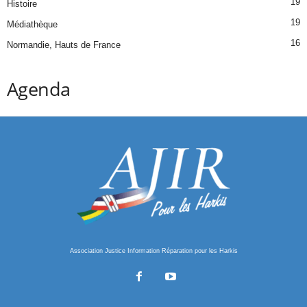
19
Histoire
19
Médiathèque
16
Normandie, Hauts de France
Agenda
Association Justice Information Réparation pour les Harkis