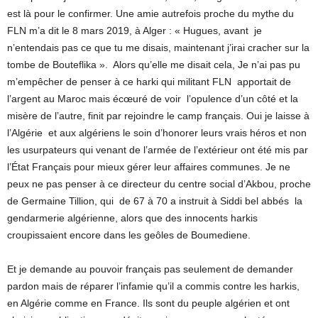
est là pour le confirmer. Une amie autrefois proche du mythe du
FLN m’a dit le 8 mars 2019, à Alger : « Hugues, avant je
n’entendais pas ce que tu me disais, maintenant j’irai cracher sur la
tombe de Bouteflika ». Alors qu’elle me disait cela, Je n’ai pas pu
m’empêcher de penser à ce harki qui militant FLN apportait de
l’argent au Maroc mais écœuré de voir l’opulence d’un côté et la
misère de l’autre, finit par rejoindre le camp français. Oui je laisse à
l’Algérie et aux algériens le soin d’honorer leurs vrais héros et non
les usurpateurs qui venant de l’armée de l’extérieur ont été mis par
l’État Français pour mieux gérer leur affaires communes. Je ne
peux ne pas penser à ce directeur du centre social d’Akbou, proche
de Germaine Tillion, qui de 67 à 70 a instruit à Siddi bel abbés la
gendarmerie algérienne, alors que des innocents harkis
croupissaient encore dans les geôles de Boumediene.
Et je demande au pouvoir français pas seulement de demander
pardon mais de réparer l’infamie qu’il a commis contre les harkis,
en Algérie comme en France. Ils sont du peuple algérien et ont