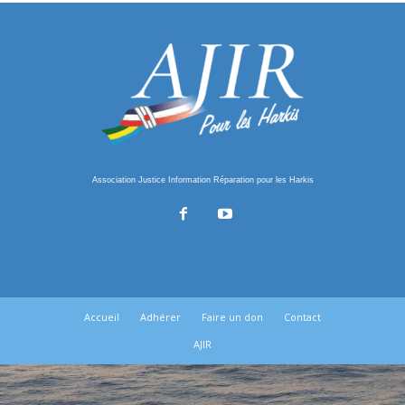
Association Justice Information Réparation pour les Harkis
Accueil
Adhérer
Faire un don
Contact
AJIR