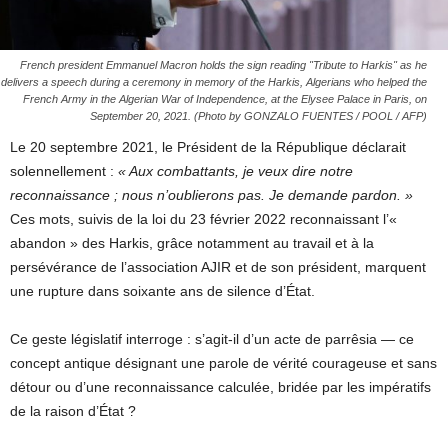
French president Emmanuel Macron holds the sign reading "Tribute to Harkis" as he
delivers a speech during a ceremony in memory of the Harkis, Algerians who helped the
French Army in the Algerian War of Independence, at the Elysee Palace in Paris, on
September 20, 2021. (Photo by GONZALO FUENTES / POOL / AFP)
Le 20 septembre 2021, le Président de la République déclarait
solennellement :
« Aux combattants, je veux dire notre
reconnaissance ; nous n’oublierons pas. Je demande pardon. »
Ces mots, suivis de la loi du 23 février 2022 reconnaissant l’«
abandon » des Harkis, grâce notamment au travail et à la
persévérance de l’association AJIR et de son président, marquent
une rupture dans soixante ans de silence d’État.
Ce geste législatif interroge : s’agit-il d’un acte de parrêsia — ce
concept antique désignant une parole de vérité courageuse et sans
détour ou d’une reconnaissance calculée, bridée par les impératifs
de la raison d’État ?