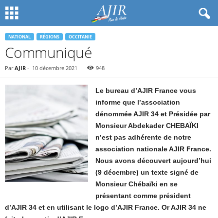
NATIONAL
RÉGIONS
OCCITANIE
Communiqué
Par
AJIR
-
10 décembre 2021
948
Le bureau d’AJIR France vous
informe que l’association
dénommée AJIR 34 et Présidée par
Monsieur Abdekader CHEBAÏKI
n’est pas adhérente de notre
association nationale AJIR France.
Nous avons découvert aujourd’hui
(9 décembre) un texte signé de
Monsieur Chébaïki en se
présentant comme président
d’AJIR 34 et en utilisant le logo d’AJIR France. Or AJIR 34 ne