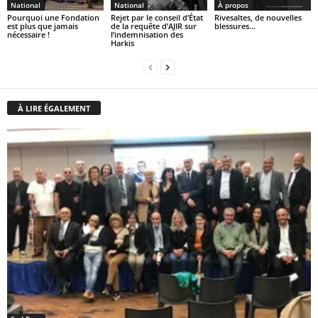
National
National
À propos
Pourquoi une Fondation
Rejet par le conseil d’État
Rivesaltes, de nouvelles
est plus que jamais
de la requête d’AJIR sur
blessures…
nécessaire !
l’indemnisation des
Harkis
À LIRE ÉGALEMENT