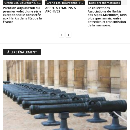
Grand Est, Bourgogne, Franche Comté
Grand Est, Bourgogne, Franche Comté
Dossiers thématiques
Parution aujourd’hui du
APPEL A TEMOINS &
Le collectif des
premier volet d’une série
ARCHIVES
Associations de Harkis
exceptionnelle consacrée
des Alpes-Maritimes, unis
aux Harkis dans l’Est de la
plus que jamais, entre
France
entretien et transmission
de la mémoire.
À LIRE ÉGALEMENT