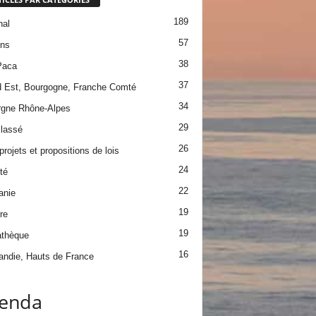
189
nal
57
ons
38
Paca
37
 Est, Bourgogne, Franche Comté
34
gne Rhône-Alpes
29
lassé
26
projets et propositions de lois
24
té
22
anie
19
re
19
athèque
16
ndie, Hauts de France
enda