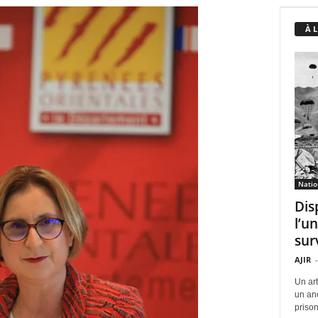
À 
Natio
Dis
l’u
sur
AJIR
-
Un ar
un an
prison