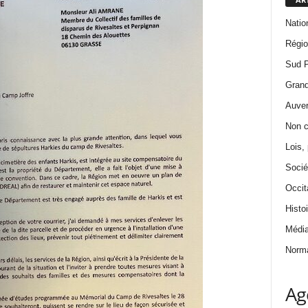
Natio
Régi
Sud 
Grand
Auver
Non c
Lois, 
Socié
Occit
Histoi
Médi
Norma
Ag