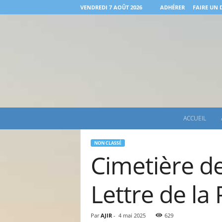
VENDREDI 7 AOÛT 2026
ADHÉRER
FAIRE UN
A
ACCUEIL
.
J
.
NON CLASSÉ
Cimetière de
I
.
R
Lettre de la
.
P
o
Par
AJIR
-
4 mai 2025
629
u