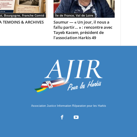
st, Bourgogne, Franche Comté
Île de France, Val de Loire
A TEMOINS & ARCHIVES
Saumur — « Un jour, il nous a
fallu partir… » : rencontre avec
Tayeb Kacem, président de
l’association Harkis 49
Association Justice Information Réparation pour les Harkis