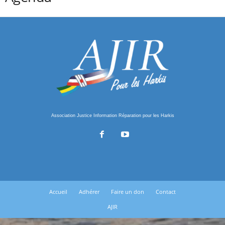
Association Justice Information Réparation pour les Harkis
Accueil
Adhérer
Faire un don
Contact
AJIR