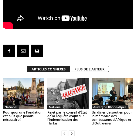
ARTICLES CONNEXES
PLUS DE L'AUTEUR
National
National
Auvergne Rhône-Alpes
Pourquoi une Fondation
Rejet par le conseil d’État
Un dîner de soutien pour
est plus que jamais
de la requête d’AJIR sur
la mémoire des
nécessaire !
l’indemnisation des
combattants d’Afrique et
Harkis
d’Outre-mer