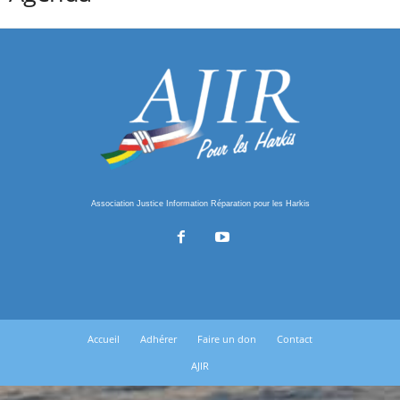
Association Justice Information Réparation pour les Harkis
Accueil
Adhérer
Faire un don
Contact
AJIR