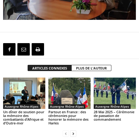
ARTICLES CONNEXES
PLUS DE L'AUTEUR
Auvergne Rhône-Alpes
Auvergne Rhône-Alpes
Auvergne Rhône-Alpes
Un dîner de soutien pour
Partout en France : des
28 Mai 2025 – Cérémonie
la mémoire des
cérémonies pour
de passation de
combattants d’Afrique et
honorer la mémoire des
commandement
d’Outre-mer
Harkis