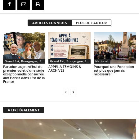
ARTICLES CONNEXES
PLUS DE L'AUTEUR
Grand Est, Bourgogne, Franche Comté
Grand Est, Bourgogne, Franche Comté
National
Parution aujourd’hui du
APPEL A TEMOINS &
Pourquoi une Fondation
premier volet d’une série
ARCHIVES
est plus que jamais
exceptionnelle consacrée
nécessaire !
aux Harkis dans l’Est de la
France
À LIRE ÉGALEMENT