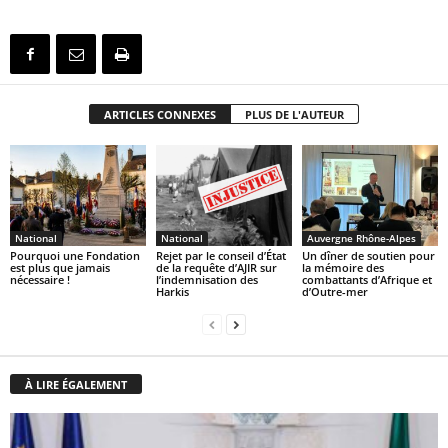
ARTICLES CONNEXES
PLUS DE L'AUTEUR
National
National
Auvergne Rhône-Alpes
Pourquoi une Fondation
Rejet par le conseil d’État
Un dîner de soutien pour
est plus que jamais
de la requête d’AJIR sur
la mémoire des
nécessaire !
l’indemnisation des
combattants d’Afrique et
Harkis
d’Outre-mer
À LIRE ÉGALEMENT