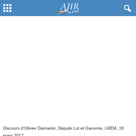
DOSSIERS THÉMATIQUES
HISTOIRE
Par
AJIR
-
18 mars 2017
658
Discours d’Olivier Damaisin, Député Lot et Garonne, LREM, 18
mars 2017