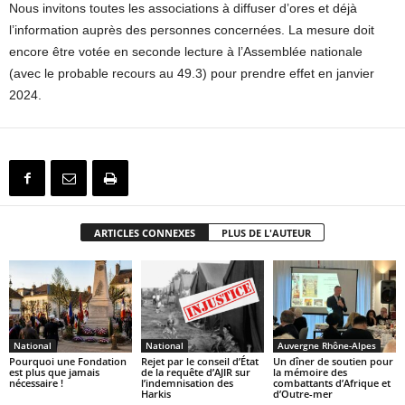
Nous invitons toutes les associations à diffuser d’ores et déjà
l’information auprès des personnes concernées. La mesure doit
encore être votée en seconde lecture à l’Assemblée nationale
(avec le probable recours au 49.3) pour prendre effet en janvier
2024.
ARTICLES CONNEXES
PLUS DE L'AUTEUR
National
National
Auvergne Rhône-Alpes
Pourquoi une Fondation
Rejet par le conseil d’État
Un dîner de soutien pour
est plus que jamais
de la requête d’AJIR sur
la mémoire des
nécessaire !
l’indemnisation des
combattants d’Afrique et
Harkis
d’Outre-mer