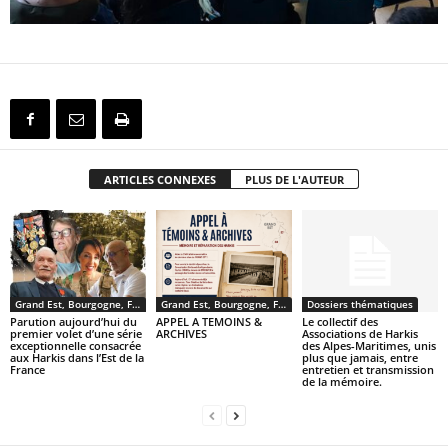
ARTICLES CONNEXES
PLUS DE L'AUTEUR
Grand Est, Bourgogne, Franche Comté
Grand Est, Bourgogne, Franche Comté
Dossiers thématiques
Parution aujourd’hui du
APPEL A TEMOINS &
Le collectif des
premier volet d’une série
ARCHIVES
Associations de Harkis
exceptionnelle consacrée
des Alpes-Maritimes, unis
aux Harkis dans l’Est de la
plus que jamais, entre
France
entretien et transmission
de la mémoire.