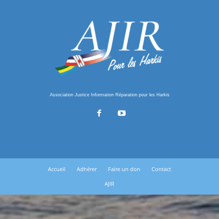
Association Justice Information Réparation pour les Harkis
Accueil
Adhérer
Faire un don
Contact
AJIR